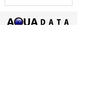
Aqua Data anuncia la
primera designación de
revendedor en EE. UU.
Aqua Data Ltd.
El edificio John Galt, A40 Old
Witney Road, Eynsham,
Oxfordshire, OX29 4PU, Reino
Unido
+44 (0) 1865 236030
sales@aqua-data.com