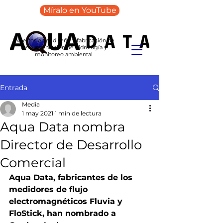
Míralo en YouTube
Expertos en el diseño y fabricación de
instrumentación de hidrología y
monitoreo ambiental
Entrada
Media
1 may 2021
1 min de lectura
Aqua Data nombra
Director de Desarrollo
Comercial
Aqua Data, fabricantes de los 
medidores de flujo 
electromagnéticos Fluvia y 
FloStick, han nombrado a 