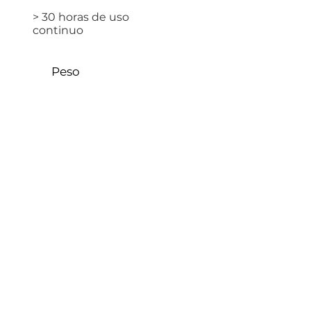
> 30 horas de uso
continuo
Peso
1,4
kg
Ambiental
-10 ° C a + 50
° C
Flotabilid
ad