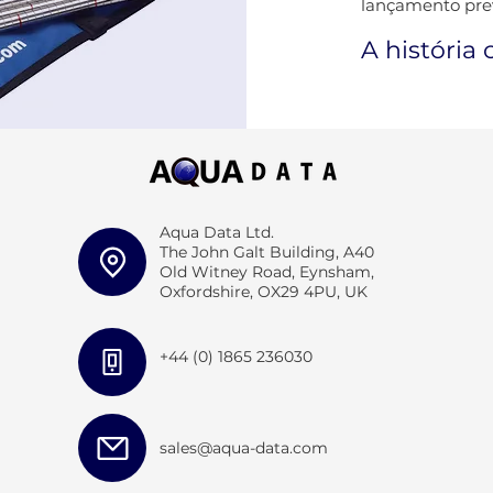
lançamento prev
A história 
Aqua Data Ltd.
The John Galt Building, A40
Old Witney Road, Eynsham,
Oxfordshire, OX29 4PU, UK
+44 (0) 1865 236030
sales@aqua-data.com