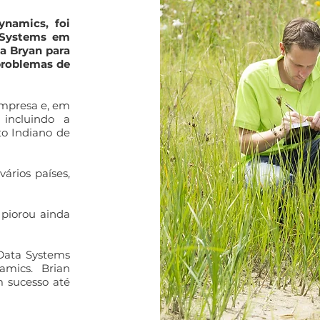
namics, foi
 Systems em
 a Bryan para
 problemas de
empresa e, em
incluindo a
to Indiano de
rios países,
 piorou ainda
Data Systems
mics. Brian
m sucesso até