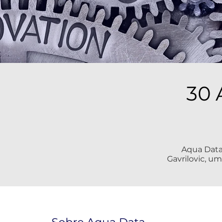
30 
Aqua Data
Gavrilovic, u