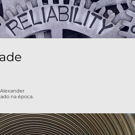
dade
 Alexander
tado na época.