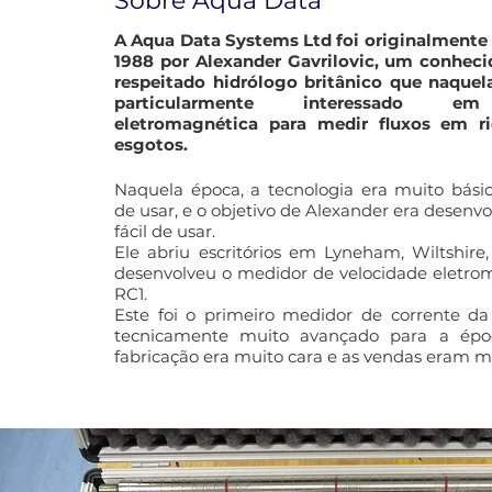
Sobre Aqua Data
A Aqua Data Systems Ltd foi originalmente
1988 por Alexander Gavrilovic, um conhec
respeitado hidrólogo britânico que naquel
particularmente interessado em
eletromagnética para medir fluxos em ri
esgotos.
Naquela época, a tecnologia era muito bási
de usar, e o objetivo de Alexander era desenv
fácil de usar.
Ele abriu escritórios em Lyneham, Wiltshire
desenvolveu o medidor de velocidade eletro
RC1.
Este foi o primeiro medidor de corrente d
tecnicamente muito avançado para a épo
fabricação era muito cara e as vendas eram mu