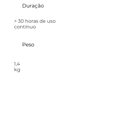
Duração
> 30 horas de uso
contínuo
Peso
1,4
kg
De Meio
Ambiente
-10C a + 50C,
IP66 (IP67
opcional)